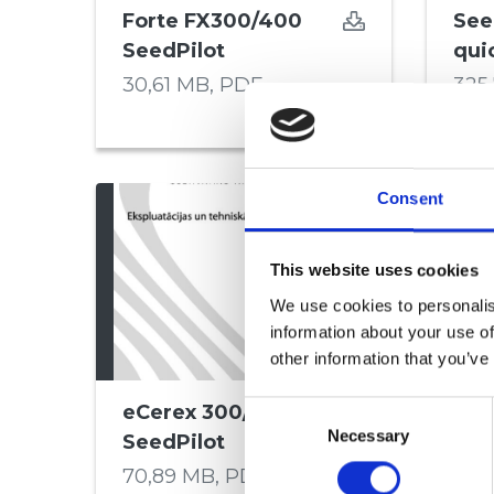
Forte FX300/400
See
SeedPilot
qui
30,61 MB,
PDF
325
Consent
This website uses cookies
We use cookies to personalis
information about your use of
other information that you’ve
Consent
eCerex 300/400
eFo
Necessary
Selection
SeedPilot
See
70,89 MB,
PDF
70,