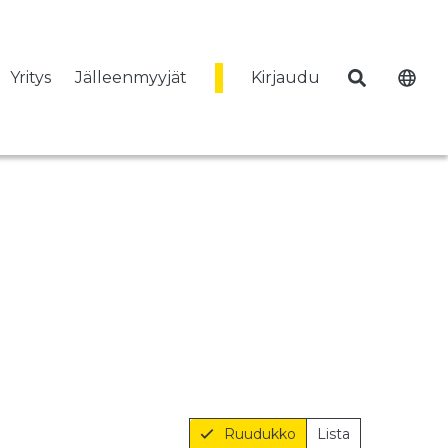
Yritys
Jälleenmyyjät
Kirjaudu
Mediapankki
Ruudukko
Lista