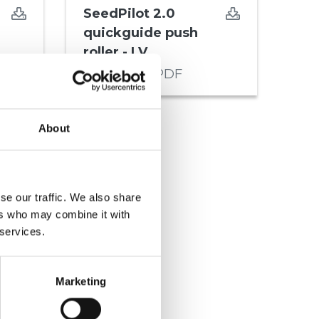
SeedPilot 2.0
quickguide push
roller - LV
460,56 KB,
PDF
About
se our traffic. We also share
ers who may combine it with
 services.
Marketing