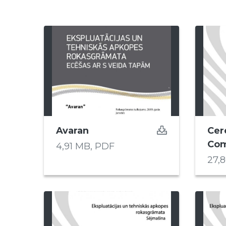
 submenu
 submenu
Avaran
Cer
Com
4,91 MB,
PDF
27,