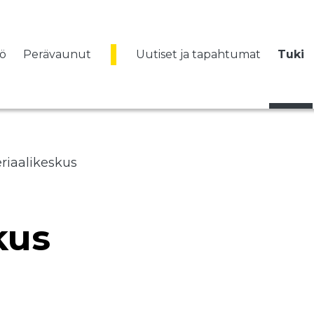
vö
Perävaunut
Uutiset ja tapahtumat
Tuki
riaalikeskus
kus