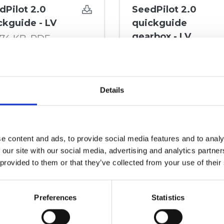
dPilot 2.0
SeedPilot 2.0
ckguide - LV
quickguide
gearbox - LV
,74 KB,
PDF
447,04 KB,
PDF
Details
e content and ads, to provide social media features and to analy
 our site with our social media, advertising and analytics partn
 provided to them or that they’ve collected from your use of their
rte 300/400
Preferences
Statistics
dPilot
53 MB,
PDF