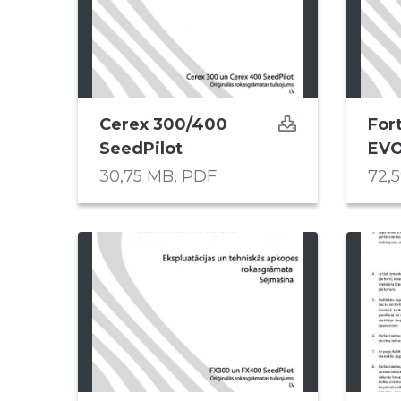
Cerex 300/400
For
SeedPilot
EVO
30,75 MB,
PDF
72,