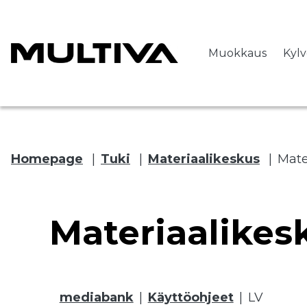
Muokkaus
Kyl
Homepage
|
Tuki
|
Materiaalikeskus
|
Mate
 submenu
Materiaalikes
 submenu
 submenu
mediabank
Käyttöohjeet
LV