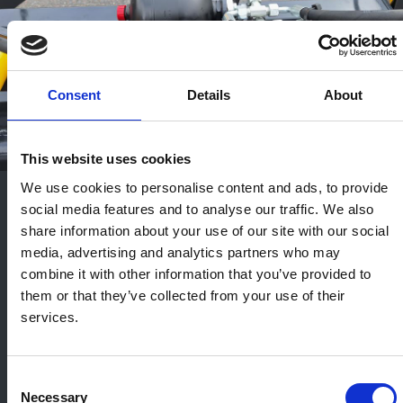
Consent
Details
About
This website uses cookies
We use cookies to personalise content and ads, to provide
social media features and to analyse our traffic. We also
Hydraulisk
share information about your use of our site with our social
vægtoverføring til
media, advertising and analytics partners who may
combine it with other information that you’ve provided to
sidesektioner
them or that they’ve collected from your use of their
services.
Rumbler Max tromlerne er udstyret med
hydraulisk vægtoverføringssystem til
Consent
Necessary
sidesektionerne. Systemet er opbygget med
Selection