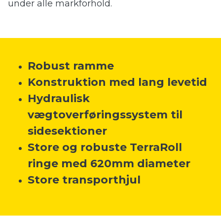
under alle markforhold.
 submenu
 submenu
Robust ramme
Konstruktion med lang levetid
Hydraulisk
vægtoverføringssystem til
sidesektioner
Store og robuste TerraRoll
ringe med 620mm diameter
Store transporthjul