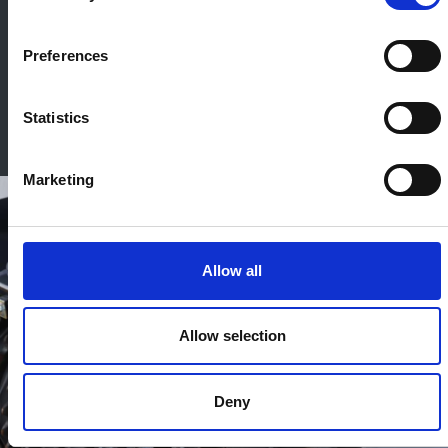
akkumuleringstanke, som sikrer en stabil og
ensartet pakning i hele arbejdsbredden
Preferences
uanset om der arbejdes i bakkede og ujvænt
terræn.
Statistics
Marketing
Allow all
Allow selection
Deny