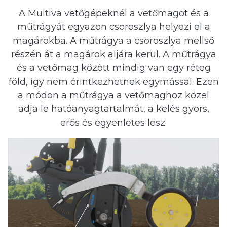
 submenu
A Multiva vetőgépeknél a vetőmagot és a
műtrágyát egyazon csoroszlya helyezi el a
 submenu
magárokba. A mű­trágya a csoroszlya mellső
részén át a magárok aljára kerül. A műtrágya
és a vetőmag között mindig van egy réteg
föld, így nem érintkezhetnek egymással. Ezen
a módon a műtrágya a vetőmaghoz közel
adja le hatóanyagtartalmát, a kelés gyors,
erős és egyenletes lesz.