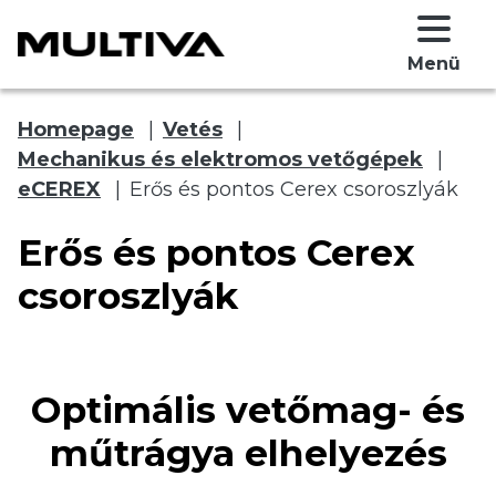
Menü
Homepage
|
Vetés
|
Mechanikus és elektromos vetőgépek
|
eCEREX
|
Erős és pontos Cerex csoroszlyák
Erős és pontos Cerex
csoroszlyák
 submenu
 submenu
Optimális vetőmag- és
műtrágya elhelyezés