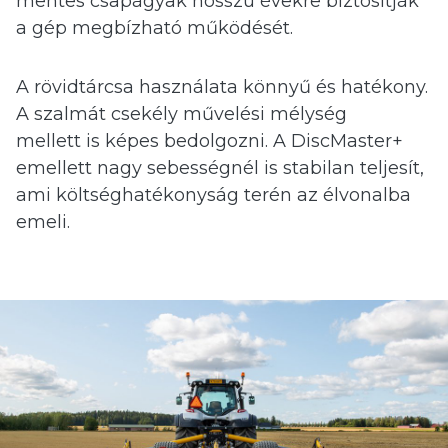
mentes csapágyak hosszú évekre biztosítják
a gép megbízható működését.
A rövidtárcsa használata könnyű és hatékony.
A szalmát csekély művelési mélység
mellett is képes bedolgozni. A DiscMaster+
emellett nagy sebességnél is stabilan teljesít,
ami költséghatékonyság terén az élvonalba
emeli.