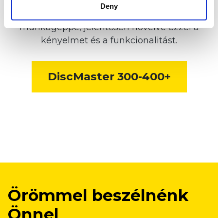
A függesztett DiscMaster+ rövidtárcsa utólag
Deny
is könnyedén átalakítható félig-függesztett
munkagéppé, jelentősen növelve ezzel a
kényelmet és a funkcionalitást.
DiscMaster 300-400+
Örömmel beszélnénk
Önnel