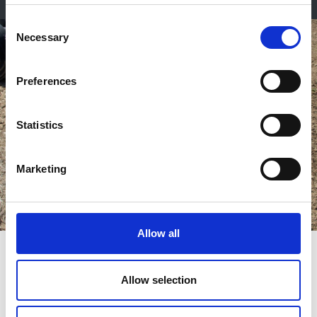
Consent
Necessary
Selection
Preferences
Statistics
Marketing
Allow all
DiscMaster 300-400+
Allow selection