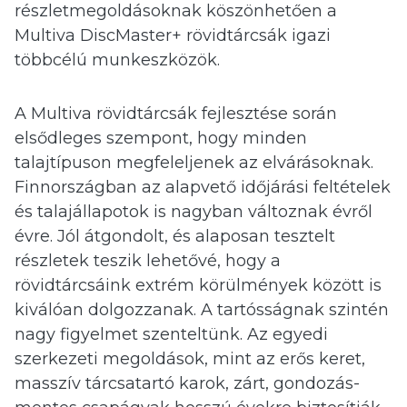
részletmegoldásoknak köszönhetően a
 submenu
Multiva DiscMaster+ rövidtárcsák igazi
többcélú munkeszközök.
 submenu
A Multiva rövidtárcsák fejlesztése során
elsődleges szempont, hogy minden
talajtípuson megfeleljenek az elvárásoknak.
Finnországban az alapvető időjárási feltételek
és talajállapotok is nagyban változnak évről
évre. Jól átgondolt, és alaposan tesztelt
részletek teszik lehetővé, hogy a
rövidtárcsáink extrém körülmények között is
kiválóan dolgozzanak. A tartósságnak szintén
nagy figyelmet szenteltünk. Az egyedi
szerkezeti megoldások, mint az erős keret,
masszív tárcsatartó karok, zárt, gondozás-