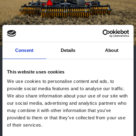
Consent
Details
About
DiscMaster 5000-6000+
This website uses cookies
We use cookies to personalise content and ads, to
A vontatott Multiva DiscMaster+ a közepes és
provide social media features and to analyse our traffic.
nagy gazdaságok hatékony tarlóművelő
We also share information about your use of our site with
eszköze.
our social media, advertising and analytics partners who
may combine it with other information that you’ve
provided to them or that they’ve collected from your use
DiscMaster 5000-6000+
of their services.