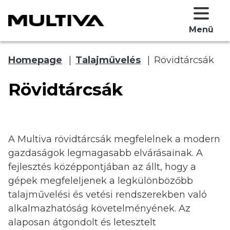
Menü
Homepage
|
Talajművelés
|
Rövidtárcsák
Rövidtárcsák
A Multiva rövidtárcsák megfelelnek a modern
gazdaságok legmagasabb elvárásainak. A
 submenu
fejlesztés középpontjában az állt, hogy a
gépek megfeleljenek a legkülönbözőbb
 submenu
talajművelési és vetési rendszerekben való
alkalmazhatóság követelményének. Az
alaposan átgondolt és letesztelt