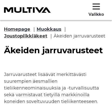
Valikko
Homepage
|
Muokkaus
|
Joustopiikkiäkeet
|
Äkeiden jarruvarusteet
Äkeiden jarruvarusteet
Jarruvarusteet lisäävät merkittävästi
 submenu
suurempien äesmallien
tieliikenneominaisuuksia ja -turvallisuutta
 submenu
sekä varmistavat tietyillä markkinoilla
koneiden soveltuvuuden tieliikenteeseen.
 submenu