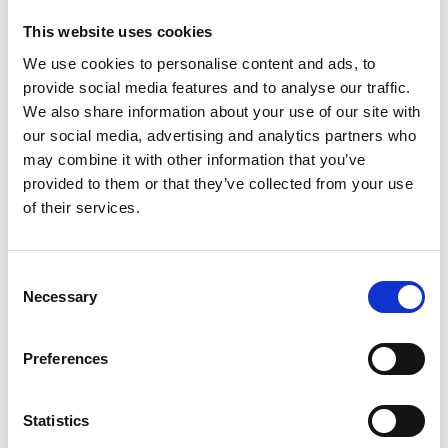
Hydraulijarrut
This website uses cookies
TopLine Super XL ja CrossLine mallit voidaan
We use cookies to personalise content and ads, to
provide social media features and to analyse our traffic.
varustaa 1-putkisilla hydraulijarruilla. Jarrut
We also share information about your use of our site with
asennetaan äkeen keskilohkon
our social media, advertising and analytics partners who
telipyörästöön.
may combine it with other information that you’ve
provided to them or that they’ve collected from your use
Ilmajarrut
of their services.
Hydraulisten vaihtoehtojen lisäksi TopLine
Consent
Super XL ja CrossLine malleihin on saatavana
Necessary
Selection
myös ilmajarrut. Multiva tarjoaa 2-putkisen
ilmajarrujärjestelmän, jossa käytetään
Preferences
raskaasssa liikenteessä testattuja ja
luotettavia osia. Ilmajarrujärjestelmä sisältää
Statistics
myös seisontajarrun.