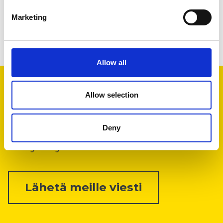
Marketing
Allow all
Haluaisimme kuulla
Allow selection
sinusta!
Deny
Ota yhteyttä.
Lähetä meille viesti