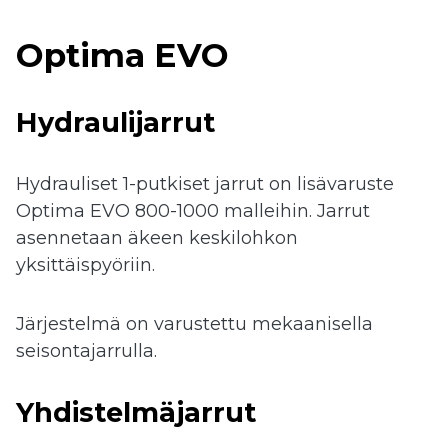
Optima EVO
 submenu
Hydraulijarrut
 submenu
Hydrauliset 1-putkiset jarrut on lisävaruste
Optima EVO 800-1000 malleihin. Jarrut
asennetaan äkeen keskilohkon
yksittäispyöriin.
Järjestelmä on varustettu mekaanisella
seisontajarrulla.
Yhdistelmäjarrut