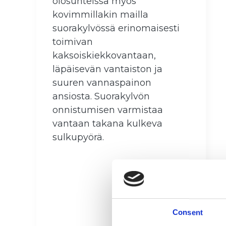
olosuhteissa myös
kovimmillakin mailla
suorakylvössä erinomaisesti
toimivan
kaksoiskiekkovantaan,
läpäisevän vantaiston ja
suuren vannaspainon
ansiosta. Suorakylvön
onnistumisen varmistaa
vantaan takana kulkeva
sulkupyörä.
Consent