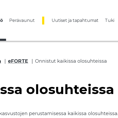
vö
Perävaunut
Uutiset ja tapahtumat
Tuki
m
|
eFORTE
|
Onnistut kaikissa olosuhteissa
issa olosuhteissa
 kasvustojen perustamisessa kaikissa olosuhteissa