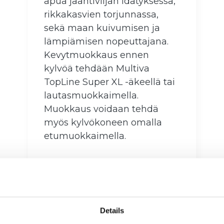
apua jääntiviljan idätyksessä,
rikkakasvien torjunnassa,
sekä maan kuivumisen ja
lämpiämisen nopeuttajana.
Kevytmuokkaus ennen
kylvöä tehdään Multiva
TopLine Super XL -äkeellä tai
lautasmuokkaimella.
Muokkaus voidaan tehdä
myös kylvökoneen omalla
etumuokkaimella.
Details