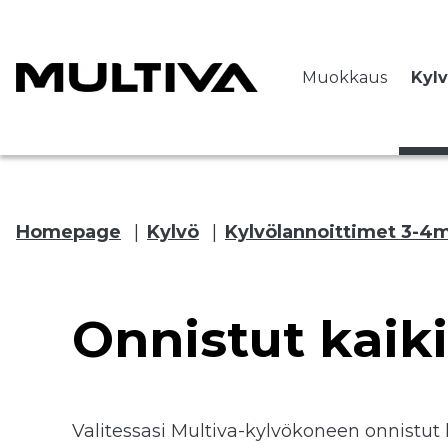
Muokkaus
Kyl
Homepage
|
Kylvö
|
Kylvölannoittimet 3-4
 submenu
Onnistut kaik
 submenu
 submenu
Valitessasi Multiva-kylvökoneen onnistut