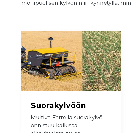
monipuolisen kylvön niin kynnetyllä, min
 submenu
 submenu
Suorakylvöön
Multiva Fortella suorakylvö
onnistuu kaikissa