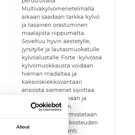
perustuvalla
Multivakylvömenetelmällä
aikaan saadaan tarkka kylvö
ja tasainen orastuminen
maalajista riippumatta.
Soveltuu hyvin äestetylle,
jyrsitylle ja lautasmuokatulle
kylvöalustalle. Forte -kylvössä
kylvömuokkausta voidaan
hieman madaltaa ja
kaksoiskiekkovantaan
ansiosta siemenet sijoittaa
muokkaamattomaan ja
kosteaan maahan.
Menetelmällä varmistetaan
siemenen nopea kosteuden
About
ja ravinteiden saanti.