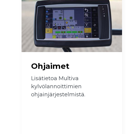
 submenu
 submenu
Ohjaimet
Lisätietoa Multiva
kylvölannoittimien
ohjainjärjestelmistä.