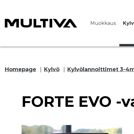
Muokkaus
Kyl
Homepage
|
Kylvö
|
Kylvölannoittimet 3-4
 submenu
FORTE EVO -v
 submenu
 submenu