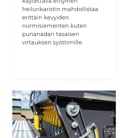
käytettävä erityinen
heilurikaristin mahdollistaa
erittäin kevyiden
nurmisiementen kuten
punanadan tasaisen
virtauksen syöttimille.