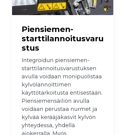
Piensiemen-
starttilannoitusvaru
stus
Integroidun piensiemen-
starttilannoitusvarustuksen
avulla voidaan monipuolistaa
kylvölannoittimen
käyttötarkoitusta entisestään.
Piensiemensäiliön avulla
voidaan perustaa nurmet ja
kylvää kerääjäkasvit kylvön
yhteydessä, yhdellä
ajokerralla. Myös