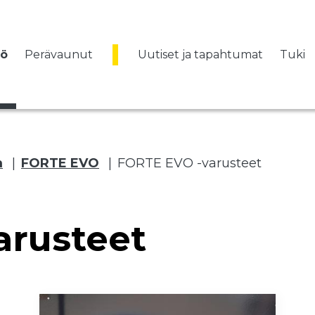
vö
Perävaunut
Uutiset ja tapahtumat
Tuki
m
|
FORTE EVO
|
FORTE EVO -varusteet
arusteet