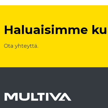
Haluaisimme kuu
Ota yhteyttä.