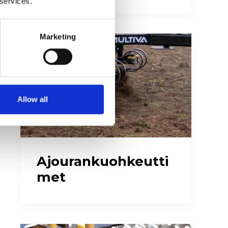
 services.
Marketing
Allow all
Ajourankuohkeutti
met