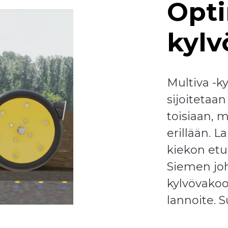
Opt
kylv
Multiva -k
sijoitetaa
toisiaan, 
erillään. 
kiekon etu
Siemen jo
kylvövako
lannoite. 