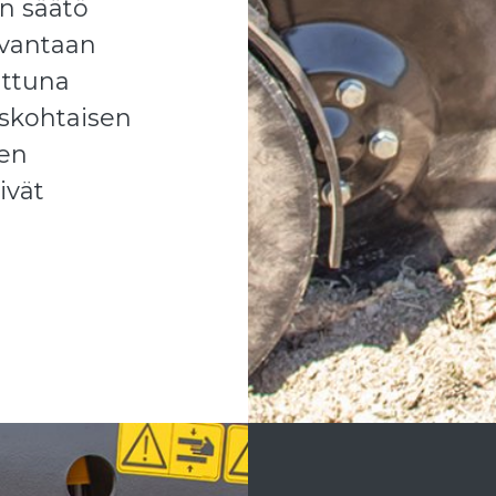
n säätö
 vantaan
uttuna
naskohtaisen
den
ivät