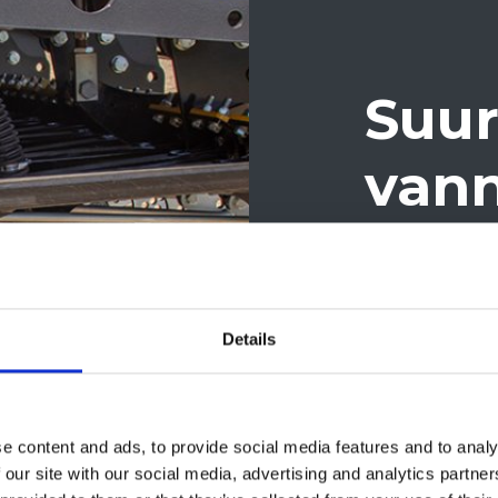
Suur
vann
Multiva Ce
vannaspain
Details
erittäin s
riittävä v
leikkaava 
e content and ads, to provide social media features and to analy
mahdollist
 our site with our social media, advertising and analytics partn
myös minim