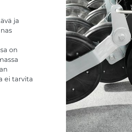
ävä ja
nnas
ssa on
amassa
aan
 ei tarvita