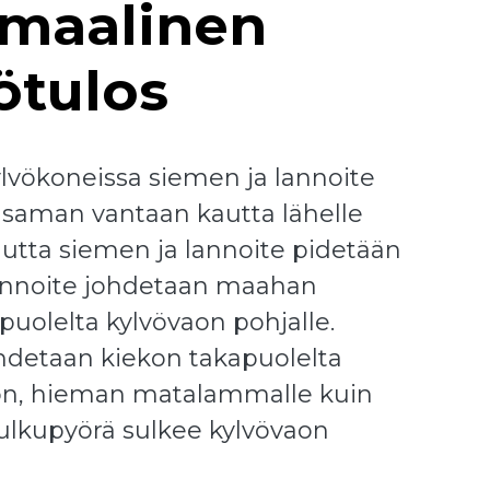
imaalinen
ötulos
ylvökoneissa siemen ja lannoite
n saman vantaan kautta lähelle
mutta siemen ja lannoite pidetään
Lannoite johdetaan maahan
puolelta kylvövaon pohjalle.
hdetaan kiekon takapuolelta
on, hieman matalammalle kuin
Sulkupyörä sulkee kylvövaon