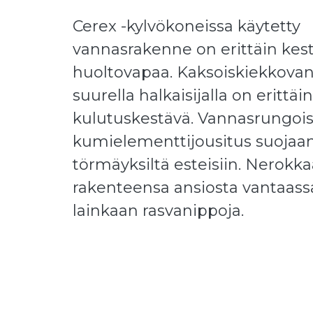
Cerex -kylvökoneissa käytetty
vannasrakenne on erittäin kest
huoltovapaa. Kaksoiskiekkova
suurella halkaisijalla on erittäin
kulutuskestävä. Vannasrungoi
kumielementtijousitus suoja
törmäyksiltä esteisiin. Nerokk
rakenteensa ansiosta vantaassa
lainkaan rasvanippoja.