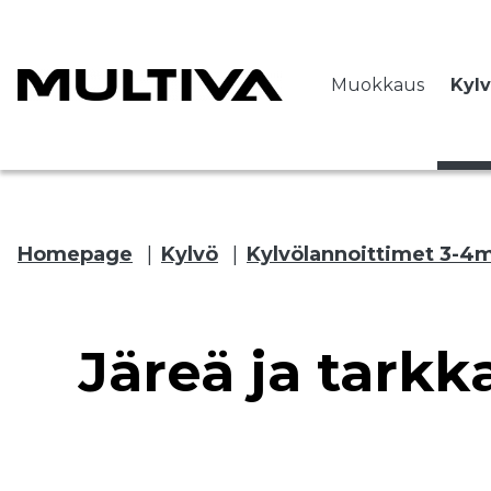
Muokkaus
Kyl
Homepage
|
Kylvö
|
Kylvölannoittimet 3-4
 submenu
Järeä ja tarkk
 submenu
 submenu