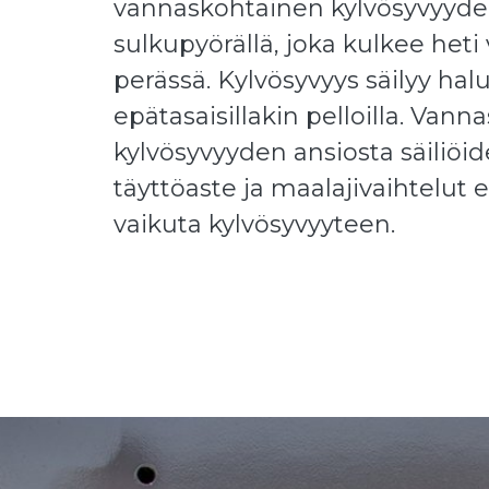
vannaskohtainen kylvösyvyyde
sulkupyörällä, joka kulkee heti
perässä. Kylvösyvyys säilyy hal
epätasaisillakin pelloilla. Van
kylvösyvyyden ansiosta säiliöi
täyttöaste ja maalajivaihtelut e
vaikuta kylvösyvyyteen.