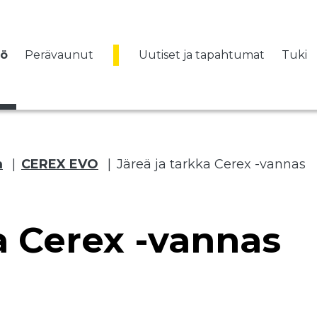
vö
Perävaunut
Uutiset ja tapahtumat
Tuki
m
|
CEREX EVO
|
Järeä ja tarkka Cerex -vannas
a Cerex -vannas