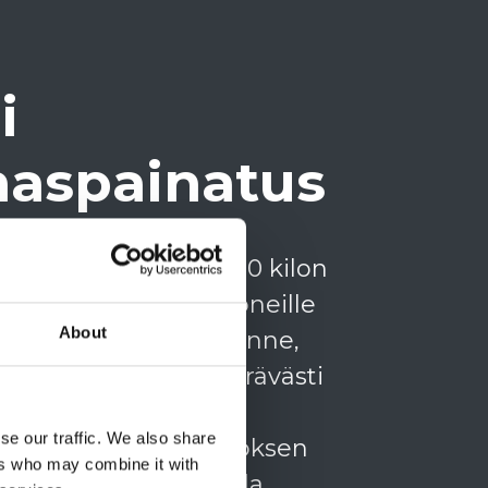
i
aspainatus
rex kylvökoneiden 120 kilon
atus on yleiskylvökoneille
About
uuri. Järeä vannasrakenne,
annaspainatus sekä terävästi
kaksoiskiekkovannas
se our traffic. We also share
avat tarkan kylvötuloksen
ers who may combine it with
imuokatulla pellolla.