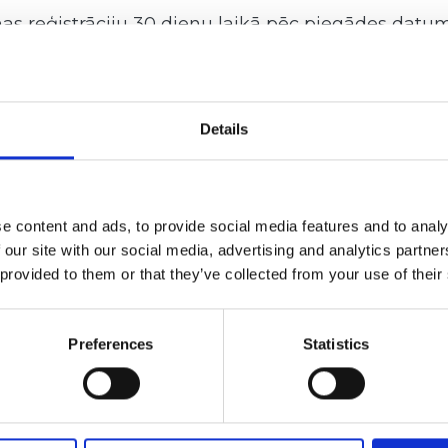
s reģistrāciju 30 dienu laikā pēc piegādes datuma
umus. Lūdzu, ņemiet vērā, ka ir jāaizpilda vismaz vi
JAS NUMURU, LAI SĀKTU REĢISTRĀCIJ
Details
e content and ads, to provide social media features and to analy
 our site with our social media, advertising and analytics partn
 provided to them or that they’ve collected from your use of their
a plāksnītes, kuras atrašanās vieta ir norādīta, p
//multiva.info
Preferences
Statistics