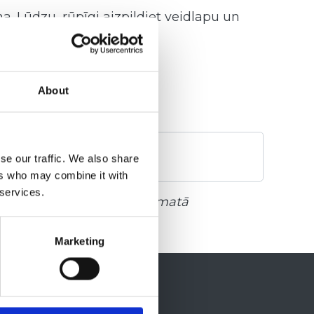
. Lūdzu, rūpīgi aizpildiet veidlapu un
si ar (*) atzīmētie lauki.
U**
About
se our traffic. We also share
ers who may combine it with
 services.
iemēram, lietotāja rokasgrāmatā
Marketing