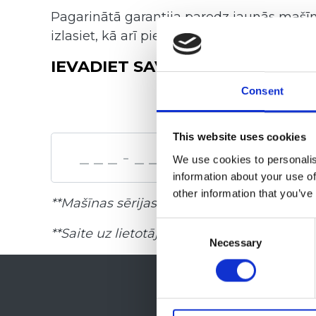
Pagarinātā garantija paredz jaunās mašīna
izlasiet, kā arī pieņemiet garantijas noteik
IEVADIET SAVAS MAŠĪNAS SĒRI
Consent
This website uses cookies
We use cookies to personalis
information about your use of
other information that you’ve
**Mašīnas sērijas numuru var atrast uz tip
Consent
**Saite uz lietotāja rokasgrāmatām:
https:
Necessary
Selection