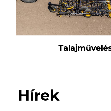
Talajművelé
Hírek