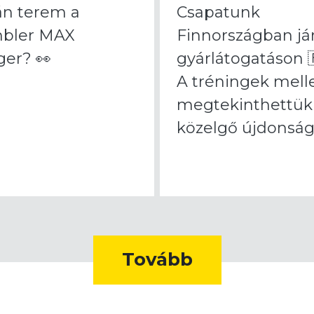
án terem a
Csapatunk
bler MAX
Finnországban já
er? 👀
gyárlátogatáson 
A tréningek mell
megtekinthettük
közelgő újdonság.
Tovább