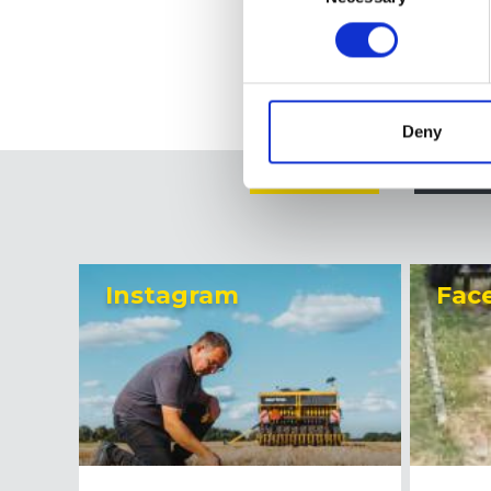
Deny
All
F
Instagram
Fac