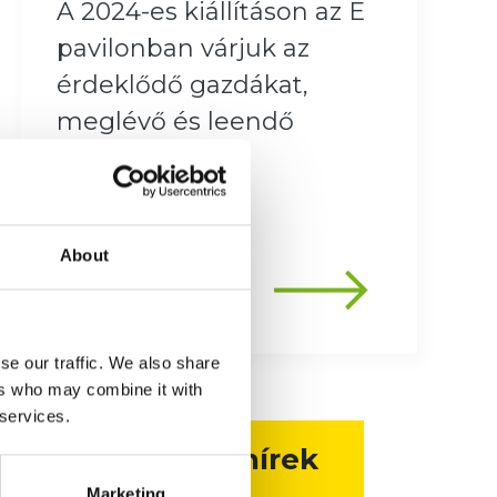
A 2024-es kiállításon az E
pavilonban várjuk az
érdeklődő gazdákat,
meglévő és leendő
partnereinket.
About
se our traffic. We also share
ers who may combine it with
 services.
További hírek
Marketing