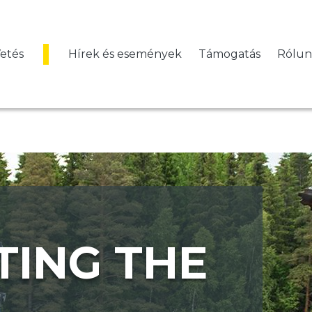
etés
Hírek és események
Támogatás
Rólun
TING THE