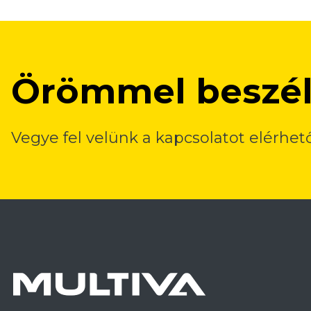
Örömmel beszé
Vegye fel velünk a kapcsolatot elérhe