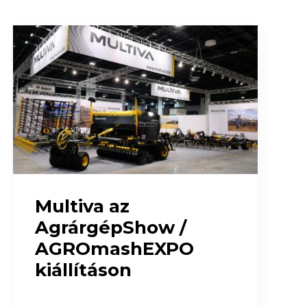
Multiva az
AgrárgépShow /
AGROmashEXPO
kiállításon