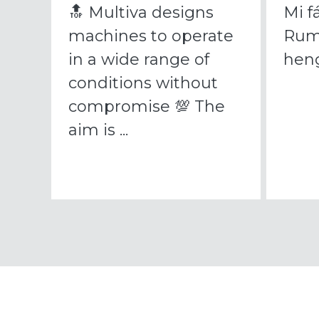
🔝 Multiva designs
Mi f
machines to operate
Rum
in a wide range of
heng
conditions without
compromise 💯 The
aim is ...