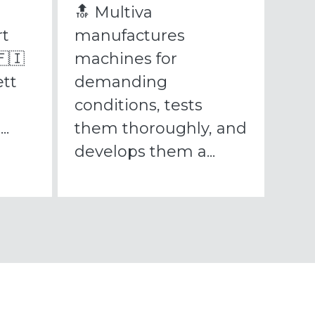
🔝 Multiva
rt
manufactures
🇫🇮
machines for
ett
demanding
conditions, tests
..
them thoroughly, and
develops them a...