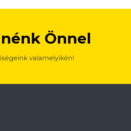
lnénk Önnel
tőségeink valamelyikén!